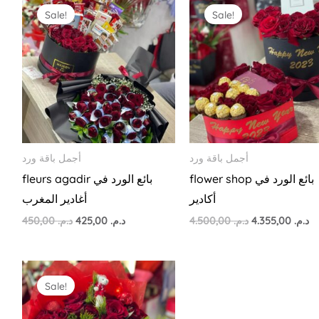
price
price
price
pr
Sale!
Sale!
was:
is:
was:
is:
د.م. 4.500,00.
د.م. 425,00.
د.م. 450,00.
أجمل باقة ورد
أجمل باقة ورد
flower shop بائع الورد في
fleurs agadir بائع الورد في
أكادير
أغادير المغرب
450,00
د.م.
425,00
د.م.
4.500,00
د.م.
4.355,00
د.م.
Original
Current
price
price
Sale!
was:
is:
د.م. 845,00.
د.م. 850,00.