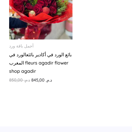
أجمل باقة ورد
بائع الورد في أكادير بائئعالورد في
المغرب fleurs agadir flower
shop agadir
850,00
د.م.
845,00
د.م.