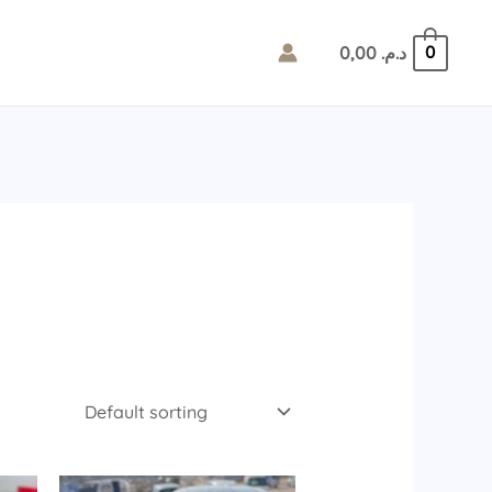
0,00
د.م.
0
rrent
Original
Current