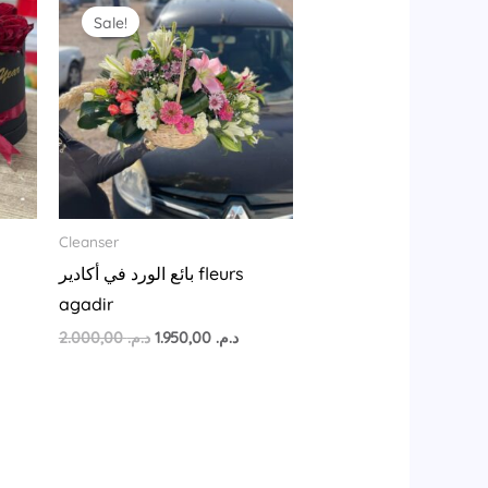
ice
price
price
Sale!
was:
is:
د.م. 1.950,00.
د.م. 2.000,00.
د.م. 4.355,00.
Cleanser
بائع الورد في أكادير fleurs
agadir
2.000,00
د.م.
1.950,00
د.م.